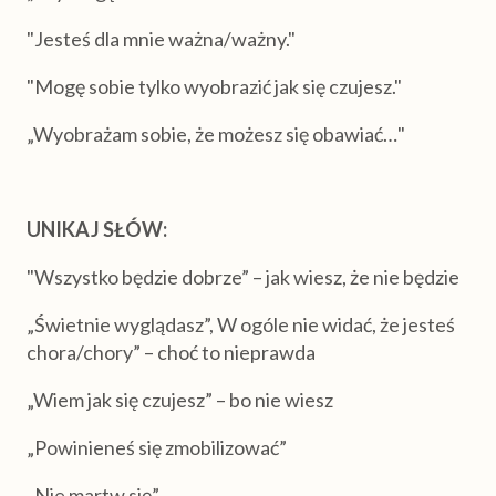
"Jesteś dla mnie ważna/ważny."
"Mogę sobie tylko wyobrazić jak się czujesz."
„Wyobrażam sobie, że możesz się obawiać…"
UNIKAJ SŁÓW:
"Wszystko będzie dobrze” – jak wiesz, że nie będzie
„Świetnie wyglądasz”, W ogóle nie widać, że jesteś
chora/chory” – choć to nieprawda
„Wiem jak się czujesz” – bo nie wiesz
„Powinieneś się zmobilizować”
„Nie martw się”