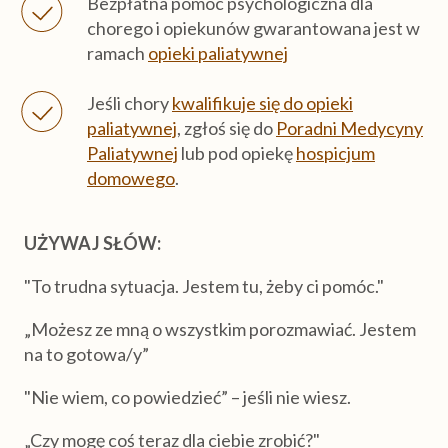
Bezpłatna pomoc psychologiczna dla
chorego i opiekunów gwarantowana jest w
ramach
opieki paliatywnej
Jeśli chory
kwalifikuje się do opieki
paliatywnej
, zgłoś się do
Poradni Medycyny
Paliatywnej
lub pod opiekę
hospicjum
domowego
.
UŻYWAJ SŁÓW:
"To trudna sytuacja. Jestem tu, żeby ci pomóc."
„Możesz ze mną o wszystkim porozmawiać. Jestem
na to gotowa/y”
"Nie wiem, co powiedzieć” – jeśli nie wiesz.
„Czy mogę coś teraz dla ciebie zrobić?"