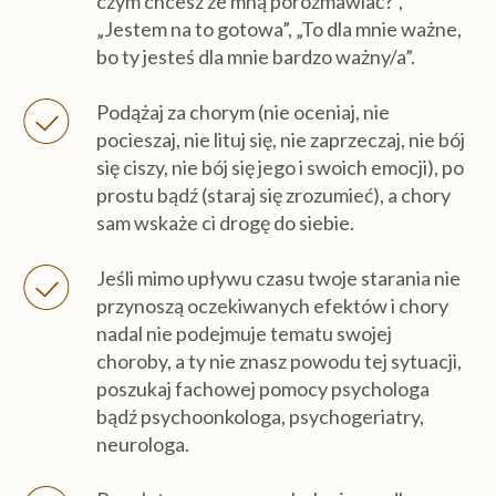
czym chcesz ze mną porozmawiać?”,
„Jestem na to gotowa”, „To dla mnie ważne,
bo ty jesteś dla mnie bardzo ważny/a”.
Podążaj za chorym (nie oceniaj, nie
pocieszaj, nie lituj się, nie zaprzeczaj, nie bój
się ciszy, nie bój się jego i swoich emocji), po
prostu bądź (staraj się zrozumieć), a chory
sam wskaże ci drogę do siebie.
Jeśli mimo upływu czasu twoje starania nie
przynoszą oczekiwanych efektów i chory
nadal nie podejmuje tematu swojej
choroby, a ty nie znasz powodu tej sytuacji,
poszukaj fachowej pomocy psychologa
bądź psychoonkologa, psychogeriatry,
neurologa.