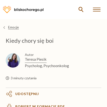
Opieka
Emocje
Jesteś
tutaj
Kiedy chory się boi
Formalności
Autor
Emocje
Teresa Piesik
Psycholog, Psychoonkolog
KOMUNIKACJA Z CHORYM
3 minuty czytania
Autonomia chorego
UDOSTĘPNIJ
Chory nie mówi o chorobie
POBIERZ W FORMACIE PDF