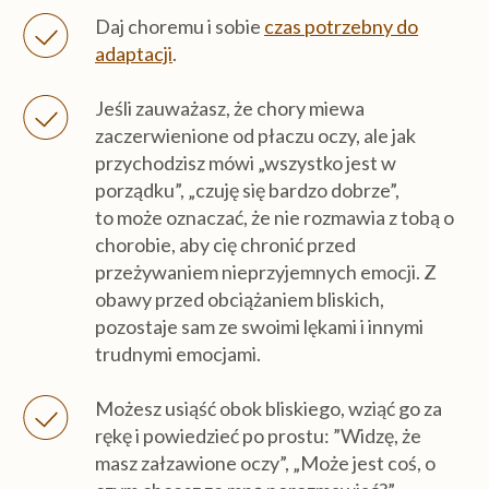
Daj choremu i sobie
czas potrzebny do
adaptacji
.
Jeśli zauważasz, że chory miewa
zaczerwienione od płaczu oczy, ale jak
przychodzisz mówi „wszystko jest w
porządku”, „czuję się bardzo dobrze”,
to może oznaczać, że nie rozmawia z tobą o
chorobie, aby cię chronić przed
przeżywaniem nieprzyjemnych emocji. Z
obawy przed obciążaniem bliskich,
pozostaje sam ze swoimi lękami i innymi
trudnymi emocjami.
Możesz usiąść obok bliskiego, wziąć go za
rękę i powiedzieć po prostu: ”Widzę, że
masz załzawione oczy”, „Może jest coś, o