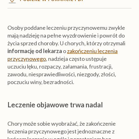
Kiedy chory się boi
Osoby poddane leczeniu przyczynowemu zwykle
Kiedy chory złości się na opiekuna
mają nadzieję na pełne wyzdrowienie i powrót do
życia sprzed choroby. U chorych, którzy otrzymali
Jak rozmawiać, kiedy zostało niewiele
informację od lekarza
o
zakończeniu leczenia
czasu?
przyczynowego
, nadzieja często ustępuje
uczuciu lęku, rozpaczy, załamania, frustracji,
WSPARCIE OPIEKUNA
zawodu, niesprawiedliwości, niezgody, złości,
poczuciu winy, bezradności.
OSTATNIE ROZMOWY
Leczenie objawowe trwa nadal
ŻAŁOBA
Chory może sobie wyobrażać, że zakończenie
Niezbędnik opiekuna
leczenia przyczynowego jest jednoznaczne z