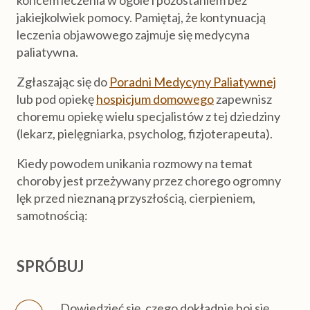
końcem leczenia w ogóle i pozostaniem bez
jakiejkolwiek pomocy. Pamiętaj, że kontynuacją
Eksperci
leczenia objawowego zajmuje się medycyna
paliatywna.
Napisz do nas
Zgłaszając się do
Poradni Medycyny Paliatywnej
lub pod opiekę
hospicjum domowego
zapewnisz
choremu opiekę wielu specjalistów z tej dziedziny
(lekarz, pielęgniarka, psycholog, fizjoterapeuta).
Kiedy powodem unikania rozmowy na temat
choroby jest przeżywany przez chorego ogromny
lęk przed nieznaną przyszłością, cierpieniem,
samotnością:
SPRÓBUJ
Dowiedzieć się, czego dokładnie boi się