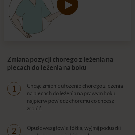
Jak zmieniać bieliznę osobistą u chorego?
Jak zmieniać bieliznę chorego przy
dolegliwościach?
Jak zmienić pościel z chorym w łóżku?
Zmiana pozycji chorego z leżenia na
Jak zmienić pościel w łóżku chorego?
plecach do leżenia na boku
Jaka pościel jest najlepsza dla chorego?
Chcąc zmienić ułożenie chorego z leżenia
na plecach do leżenia na prawym boku,
Jak pomóc choremu w toalecie?
najpierw powiedz choremu co chcesz
zrobić.
Jak wybrać wyroby chłonne (pieluchy) dla
chorego?
Opuść wezgłowie łóżka, wyjmij poduszki
Jak przewinąć chorego, jak zmienić pieluchę