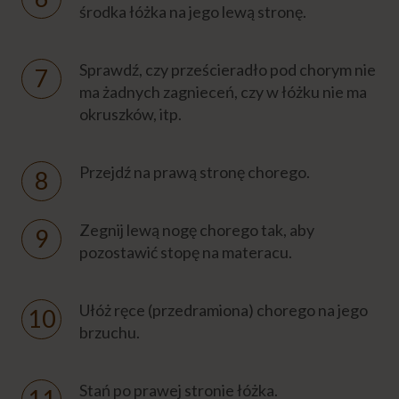
ŻYWIENIE CHOREGO
środka łóżka na jego lewą stronę.
DIETA CHOREGO
Sprawdź, czy prześcieradło pod chorym nie
ma żadnych zagnieceń, czy w łóżku nie ma
okruszków, itp.
FIZJOTERAPIA CHOREGO
Przejdź na prawą stronę chorego.
OSTATNIE GODZINY ŻYCIA
Formalności
Zegnij lewą nogę chorego tak, aby
pozostawić stopę na materacu.
Emocje
Ułóż ręce (przedramiona) chorego na jego
brzuchu.
Niezbędnik opiekuna
Stań po prawej stronie łóżka.