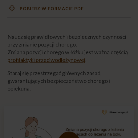
POBIERZ W FORMACIE PDF
Bezpieczna zmiana pozycji chorego przez
opiekuna
Jak zmienić pozycję chorego leżącego w
Naucz się prawidłowych i bezpiecznych czynności
łóżku?
przy zmianie pozycji chorego.
Zmiana pozycji chorego w łóżku jest ważną częścią
Jak zmienić pozycję chorego z leżenia na
boku do leżenia na plecach?
profilaktyki przeciwodleżynowej
.
Staraj się przestrzegać głównych zasad,
Jak zmienić pozycję chorego z leżenia na
gwarantujących bezpieczeństwo chorego i
plecach do leżenia na boku?
opiekuna.
Akcesoria do przenoszenia chorego
Jak stosować akcesoria do zmiany pozycji
chorego w łóżku?