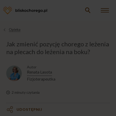
Opieka
Opieka
Jesteś
tutaj
Jak zmienić pozycję chorego z leżenia
CHORY W DOMU
na plecach do leżenia na boku?
CHORY W ŁÓŻKU
Autor
Renata Lasota
Brak komfortu chorego w łóżku
Fizjoterapeutka
Materac przeciwodleżynowy
2 minuty czytania
Przesadzanie chorego z łóżka na wózek
UDOSTĘPNIJ