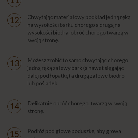
Eksperci
Chwytając materiałowy podkład jedną ręką
Napisz do nas
na wysokości barku chorego a drugą na
wysokości biodra, obróć chorego twarzą w
swoją stronę.
Możesz zrobić to samo chwytając chorego
jedną ręką za lewy bark (a nawet sięgając
dalej pod łopatkę) a drugą za lewe biodro
lub pośladek.
Delikatnie obróć chorego, twarzą w swoją
stronę.
Podłóż pod głowę poduszkę, aby głowa