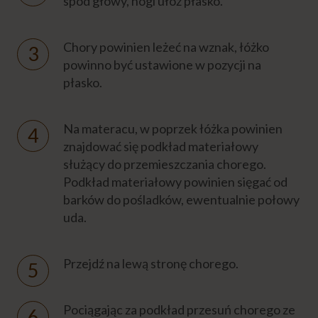
spod głowy, nogi ułóż płasko.
choremu?
Chory powinien leżeć na wznak, łóżko
Jaka bielizna (piżama) jest najlepsza dla
chorego leżącego?
powinno być ustawione w pozycji na
płasko.
Jak dobrać materac przeciwodleżynowy?
Na materacu, w poprzek łóżka powinien
znajdować się podkład materiałowy
MYCIE CHOREGO
służący do przemieszczania chorego.
Podkład materiałowy powinien sięgać od
PIELĘGNACJA CHOREGO
barków do pośladków, ewentualnie połowy
uda.
DOLEGLIWOŚCI
Przejdź na lewą stronę chorego.
PROFILAKTYKA
Pociągając za podkład przesuń chorego ze