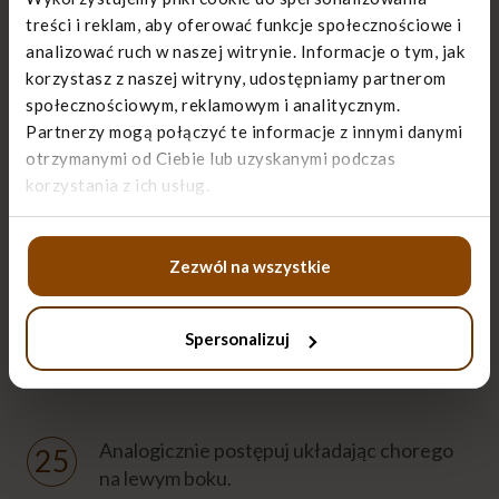
samym poziomie co biodro.
treści i reklam, aby oferować funkcje społecznościowe i
analizować ruch w naszej witrynie. Informacje o tym, jak
Za plecami podłóż wałek, koc lub dużą
korzystasz z naszej witryny, udostępniamy partnerom
poduszkę zwiniętą w wałek.
społecznościowym, reklamowym i analitycznym.
Partnerzy mogą połączyć te informacje z innymi danymi
otrzymanymi od Ciebie lub uzyskanymi podczas
Przykryj chorego.
korzystania z ich usług.
Lewą rękę ułóż na lewym biodrze, na
Zezwól na wszystkie
kołdrze lub pod, jeśli choremu jest zimno.
Spersonalizuj
Zapytaj chorego, czy jest mu wygodnie, co
jeszcze możesz poprawić?
Analogicznie postępuj układając chorego
na lewym boku.