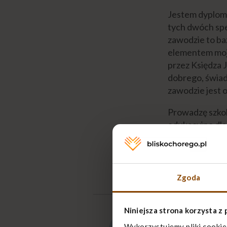
Jestem dyplomo
tych dwóch spe
zawodzie to baz
elementem moje
przez Księdza 
dobrego, świad
zawodzie jest
Prowadzę szkol
edukacyjne dla
naukowych, szk
POKAŻ ARTY
Zgoda
Niniejsza strona korzysta z 
Wykorzystujemy pliki cookie