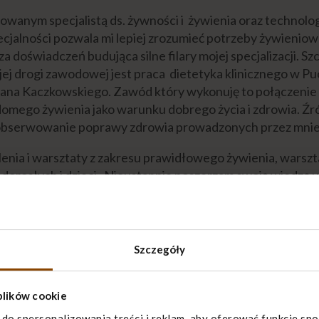
wanym specjalistą ds. żywności i żywienia oraz technolo
cjalności pozwala mi lepiej zrozumieć potrzeby żywieniow
a doświadczeń budująca silne filary mojej specjalizacji. 
j drogi zawodowej jest praca dietetyka klinicznego w 
Jana Kaczkowskiego. Zawód który wykonuję to połączenie pas
omego żywienia jako warunku dobrego życia i zdrowia. Źród
 obserwowanie poprawy zdrowia prowadzonych przez mnie
enia i warsztaty z zakresu prawidłowego żywienia, warszta
 dorosłych i dzieci. Nieustannie poszerzam swoją wiedzę
oleniach i kursach.
KUŁY TEGO EKSPERTA
Szczegóły
plików cookie
 do spersonalizowania treści i reklam, aby oferować funkcje sp