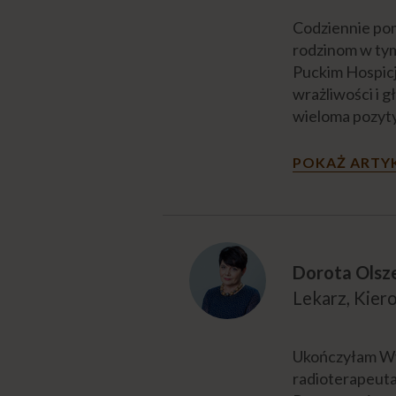
Codziennie pom
rodzinom w ty
Puckim Hospicj
wrażliwości i g
wieloma pozyt
POKAŻ ARTY
Dorota Olsz
Lekarz, Kie
Ukończyłam Wyd
radioterapeuta