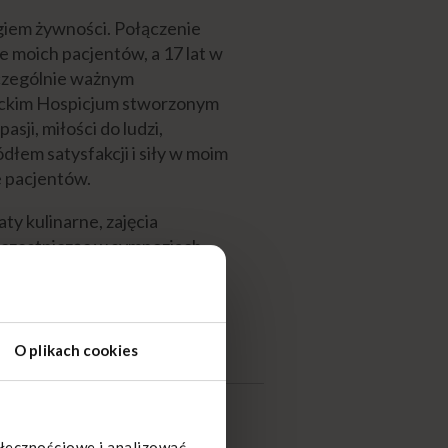
giem żywności. Połączenie
e moich pacjentów, a 17 lat w
Szczególnie ważnym
Puckim Hospicjum stworzonym
ji, miłości do ludzi,
łem satysfakcji i siły w moim
 pacjentów.
ty kulinarne, zajęcia
 uczestnicząc w sympozjach
O plikach cookies
ołecznościowe i analizować