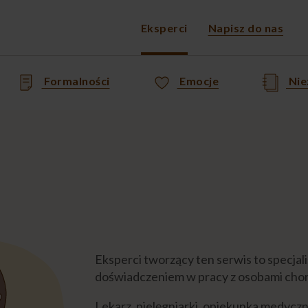
Eksperci
Napisz do nas
Formalności
Emocje
Nie
Eksperci tworzący ten serwis to specjali
doświadczeniem w pracy z osobami chory
Lekarz, pielęgniarki, opiekunka medyczna