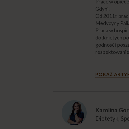
Pracę w opiece
Gdyni.
Od 2011r. prac
Medycyny Pali
Praca w hospic
dotkniętych pow
godność i posz
respektowanie 
POKAŻ ARTY
Karolina Go
Dietetyk, Spe