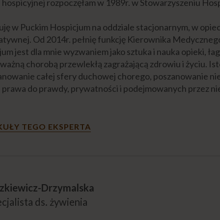
 hospicyjnej rozpoczęłam w 1989r. w Stowarzyszeniu Ho
uję w Puckim Hospicjum na oddziale stacjonarnym, w opi
atywnej. Od 2014r. pełnię funkcję Kierownika Medyczneg
jum jest dla mnie wyzwaniem jako sztuka i nauka opieki, ła
ażną chorobą przewlekłą zagrażającą zdrowiu i życiu. Isto
anowanie całej sfery duchowej chorego, poszanowanie ni
prawa do prawdy, prywatności i podejmowanych przez nie
KUŁY TEGO EKSPERTA
rzkiewicz-Drzymalska
cjalista ds. żywienia