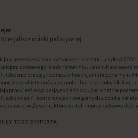
ejer
 Specjalista opieki paliatywnej
cjum jestem związana od samego początku, czyli od 2004 
ospicjum domowego, kiedy razem z ks. Janem Kaczkowskim
. Obecnie pracuję również w hospicjum stacjonarnym. Mo
poprzez osobiste doświadczenie choroby osoby bliskiej. Je
oja praca jest moją pasją, robię to co lubię i chętnie posz
ch, szkoleniach i konferencjach związanych z opieką palia
cu i czasie, w Zespole, który został nieprzypadkowo dobra
KUŁY TEGO EKSPERTA