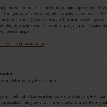
agam osobom śmiertelnie chorym i opiekuję się nimi. Towa
m trudnym, a zarazem szczególnie ważnym momencie, któr
um pracuję od 2009 roku. Praca w hospicjum wymaga wysi
łębokiego zrozumienia. Dla mnie współgrają one z szacunki
ywnymi emocjami.
KUŁY TEGO EKSPERTA
ewska
rownik Medyczny Hospicjum
ział Lekarski Akademii Medycznej w Gdańsku. Posiadam s
, specjalista medycyny rodzinnej, specjalista medycyny pa