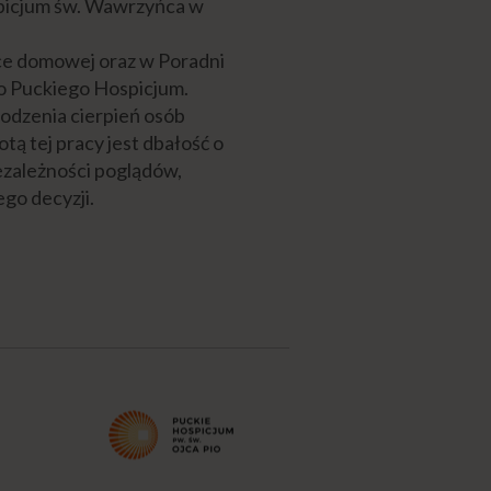
spicjum św. Wawrzyńca w
ece domowej oraz w Poradni
o Puckiego Hospicjum.
godzenia cierpień osób
tą tej pracy jest dbałość o
ezależności poglądów,
go decyzji.