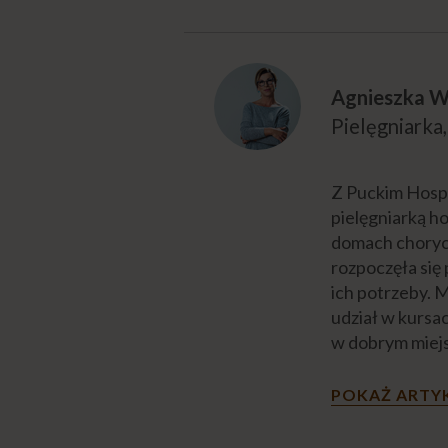
Agnieszka W
Pielęgniarka,
Z Puckim Hospi
pielęgniarką h
domach chorych
rozpoczęła się 
ich potrzeby. M
udział w kursa
w dobrym miejs
POKAŻ ARTY