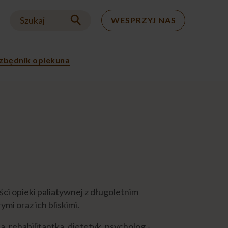
Szukaj
WESPRZYJ NAS
zbędnik opiekuna
ści opieki paliatywnej z długoletnim
mi oraz ich bliskimi.
, rehabilitantka, dietetyk, psycholog -