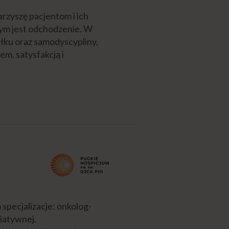
rzyszę pacjentom i ich
ym jest odchodzenie. W
łku oraz samodyscypliny,
em, satysfakcją i
pecjalizacje: onkolog-
liatywnej.