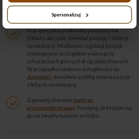
znajdziesz je w sklepach ze sprzętem
medycznym i rehabilitacyjnym.
Spersonalizuj
Kup specjalną podkładkę pod plecy na
stelażu, aby móc zmieniać pozycję z leżącej
na siedzącą. Możliwość regulacji pozycji
chorego jest szczególnie ważna przy
schorzeniach górnych dróg oddechowych.
W przypadku nasilenia dolegliwości np.
duszności
, umożliwia szybką zmianę pozycji
z leżącej na siedzącą.
Zapewnij choremu
materac
przeciwodleżynowy
. Pamiętaj, że kładzie się
go na zwykły materac w łóżku.