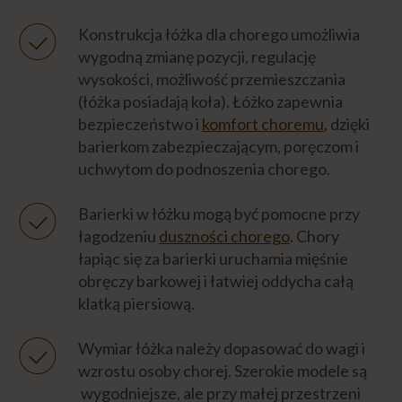
Konstrukcja łóżka dla chorego umożliwia
CHORY W ŁÓŻKU
wygodną zmianę pozycji, regulację
wysokości, możliwość przemieszczania
MYCIE CHOREGO
(łóżka posiadają koła). Łóżko zapewnia
bezpieczeństwo i
komfort choremu
, dzięki
barierkom zabezpieczającym, poręczom i
PIELĘGNACJA CHOREGO
uchwytom do podnoszenia chorego.
DOLEGLIWOŚCI
Barierki w łóżku mogą być pomocne przy
łagodzeniu
duszności chorego
. Chory
PROFILAKTYKA
łapiąc się za barierki uruchamia mięśnie
obręczy barkowej i łatwiej oddycha całą
klatką piersiową.
ŻYWIENIE CHOREGO
Wymiar łóżka należy dopasować do wagi i
DIETA CHOREGO
wzrostu osoby chorej. Szerokie modele są
wygodniejsze, ale przy małej przestrzeni