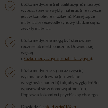
Łóżko medyczne (rehabilitacyjne) musi być
wyposażone w zwykły materac (nie zawsze
jest w komplecie z łóżkiem). Pamiętaj, że
materac przeciwodleżynowy kładzie się na
zwykły materac.
Łóżka medyczne mogą być sterowane
ręcznie lub elektronicznie. Dowiedz się
więcej
o
łóżku medycznym (rehabilitacyjnym)
.
Łóżka medyczne są coraz częściej
wykonane z drewna (drewniane
wezgłowie, barierki) tak, aby wygląd łóżka
wpasował się w domową atmosferę.
Poprawia to komfort psychiczny chorego.
Dowiedz się,
skąd wziąć łóżko