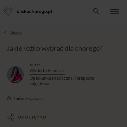
Opieka
Opieka
Jesteś
tutaj
Jakie łóżko wybrać dla chorego?
CHORY W DOMU
Autor
Co oznacza zakończenie leczenia
Wioletta Broniarz
przyczynowego?
Opiekunka Medyczna, Terapeuta
zajęciowy
Jak zorganizować opiekę nad chorym w
domu?
4 minuty czytania
Jak zadbać o bezpieczeństwo
epidemiologiczne opiekuna i chorego?
UDOSTĘPNIJ