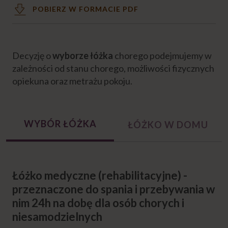
Otoczenie i komfort chorego
POBIERZ W FORMACIE PDF
Jak przystosować dom do opieki nad
chorym?
Decyzję o
wyborze łóżka
chorego podejmujemy w
zależności od stanu chorego, możliwości fizycznych
Jak przystosować łazienkę dla chorego w
domu?
opiekuna oraz metrażu pokoju.
Sprzęt medyczny pomocny w opiece nad
chorym
WYBÓR ŁÓŻKA
ŁÓŻKO W DOMU
Jakie łóżko wybrać dla chorego?
Czym jest łóżko medyczne
Łóżko medyczne (rehabilitacyjne) -
(rehabilitacyjne)?
przeznaczone do spania i przebywania w
nim 24h na dobę dla osób chorych i
Zasady sanitarne w opiece nad chorym w
niesamodzielnych
domu