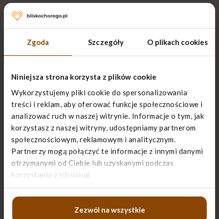
Zwykłe łóżko chorego w domu
Zgoda
Szczegóły
O plikach cookies
Dostosuj wysokość łóżka. Chory w pozycji
siedzącej powinien dotykać stopami
podłogi lub podstawionego podnóżka.
Niniejsza strona korzysta z plików cookie
Wykorzystujemy pliki cookie do spersonalizowania
Dostosuj wysokość łóżka do wzrostu
treści i reklam, aby oferować funkcje społecznościowe i
opiekuna. Dłuższe nachylanie się nad zbyt
analizować ruch w naszej witrynie. Informacje o tym, jak
niskim łóżkiem może spowodować
korzystasz z naszej witryny, udostępniamy partnerom
dolegliwości bólowe kręgosłupa u
społecznościowym, reklamowym i analitycznym.
opiekuna.
Partnerzy mogą połączyć te informacje z innymi danymi
otrzymanymi od Ciebie lub uzyskanymi podczas
Zadbaj o dostęp do chorego z obu stron
korzystania z ich usług.
łóżka.
Zamontuj barierki ochronne (przykręcane,
Zezwól na wszystkie
dostawiane lub kładzione na łóżku) –