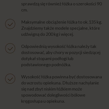
sprawdzą się również łóżka o szerokości 90
FIZJOTERAPIA CHOREGO
cm.
OSTATNIE GODZINY ŻYCIA
Maksymalne obciążenie łóżka to ok.135 kg.
Znajdziemy także modele specjalne, które
udźwigną do 200 kg i więcej.
Formalności
Odpowiednią wysokość łóżka należy tak
dostosować, aby chory w pozycji siedzącej
Emocje
dotykał stopami podłogi lub
podstawionego podnóżka.
Niezbędnik opiekuna
Wysokość łóżka powinna być dostosowana
do wzrostu opiekuna. Dłuższe nachylanie
Eksperci
się nad zbyt niskim łóżkiem może
spowodować dolegliwości bólowe
Napisz do nas
kręgosłupa u opiekuna.