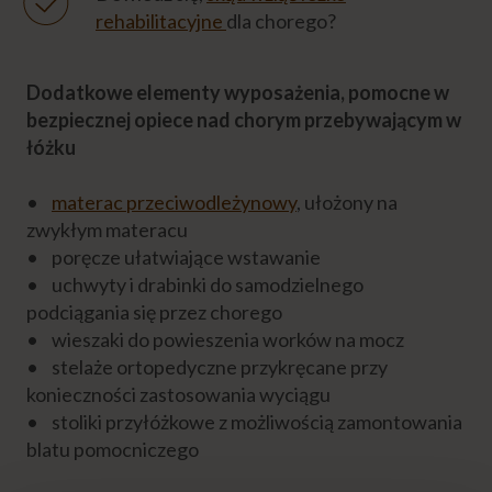
rehabilitacyjne
dla chorego?
Dodatkowe elementy wyposażenia, pomocne w
bezpiecznej opiece nad chorym przebywającym w
łóżku
•
materac przeciwodleżynowy
, ułożony na
zwykłym materacu
• poręcze ułatwiające wstawanie
• uchwyty i drabinki do samodzielnego
podciągania się przez chorego
• wieszaki do powieszenia worków na mocz
• stelaże ortopedyczne przykręcane przy
konieczności zastosowania wyciągu
• stoliki przyłóżkowe z możliwością zamontowania
blatu pomocniczego