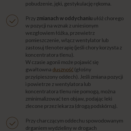
pobudzenie, jęki, gestykulację rękoma.
Przy
zmianach w oddychaniu
ułóż chorego
w pozycji na wznak z uniesionym
wezgłowiem łóżka, przewietrz
pomieszczenie, włącz wentylator lub
zastosuj tlenoterapię (jeśli chory korzysta z
koncentratora tlenu).
W czasie agonii może pojawić się
gwałtowna
duszność
(głośny
przyśpieszony oddech). Jeśli zmiana pozycji
i powietrze z wentylatora lub
koncentratora tlenu nie pomogą, można
zminimalizować ten objaw, podając leki
zlecone przez lekarza (drogą podskórną).
Przy charczącym oddechu spowodowanym
drganiem wydzieliny w drogach