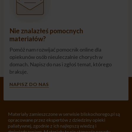
Nie znalazłeś pomocnych
materiałów?
Pomóż nam rozwijać pomocnik online dla
opiekunów osób nieuleczalnie chorych w
domach. Napisz do nas i zgłoś temat, którego
brakuje.
NAPISZ DO NAS
Materiały zamieszczone w serwisie bliskochorego.pl są
opracowane przez ekspertów z dziedziny opieki
paliatywnej, zgodnie z ich najlepszą wiedzą i
doświadczeniem. Materiały te nie stanowią porady