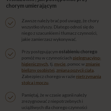
Ostatnie chwile życia
chorym umierającym
Formalności
Zawsze należy brać pod uwagę, że chory
wszystko słyszy. Dlatego odnoś się do
niego z szacunkiem i tłumacz czynności,
Emocje
jakie zamierzasz wykonywać.
Przy postępującym
osłabieniu chorego
Niezbędnik opiekuna
pomóż mu w czynnościach
pielęgnacyjno-
higienicznych
, tj.
mycie
, pomoc w
zmianie
Eksperci
bielizny osobistej
,
zmiana pozycji ciała
.
Zabezpiecz chorego w razie
nietrzymania
stolca i moczu
.
Napisz do nas
Pamiętaj, że w czasie agonii należy
zrezygnować z niepotrzebnych i
uciążliwych dla chorego czynności