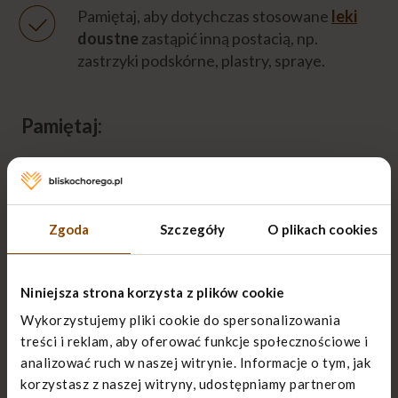
Pamiętaj, aby dotychczas stosowane
leki
doustne
zastąpić inną postacią, np.
zastrzyki podskórne, plastry, spraye.
Pamiętaj:
Chory ma prawo
decydowania o sobie
, w
szczególności do podjęcia decyzji o
pozostaniu i umieraniu we własnym domu.
Zgoda
Szczegóły
O plikach cookies
Zapewnij chorego o swoim wsparciu,
gotowości do pomocy, zrobienia
Niniejsza strona korzysta z plików cookie
wszystkiego, aby ulżyć w cierpieniu.
Wykorzystujemy pliki cookie do spersonalizowania
treści i reklam, aby oferować funkcje społecznościowe i
Zapewnij choremu spokój, wygodne
analizować ruch w naszej witrynie. Informacje o tym, jak
ułożenie (tak, jak chory lubił wcześniej).
korzystasz z naszej witryny, udostępniamy partnerom