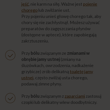
jeść
, nie karm na siłę. Ważne jest
pojenie
chorego
lub zwilżanie ust.
Przy pojeniu unieś głowę chorego tak, aby
chory się nie zachłystnął. Możesz używać
preparatów do zagęszczania płynów
(dostępne w aptece), które zapobiegają
zakrztuszeniu.
Przy
bólu
związanym ze
zmianami w
obrębie jamy ustnej
(zmiany na
śluzówkach, owrzodzenia, nadkażenie
grzybicze) zrób delikatną
toaletę jamy
ustnej
, często zwilżaj usta chorego,
podawaj zimne płyny.
Przy
bólu
związanym z
zaparciami
zastosuj
czopki lub delikatny wlew doodbytniczy.