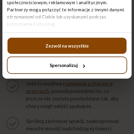
społecznościowym, reklamowym i analitycznym.
Ostatnim zmysłem, który umiera jest dotyk.
Partnerzy mogą połączyć te informacje z innymi danymi
Dlatego ważne, aby chory czuł, że jest się
otrzymanymi od Ciebie lub uzyskanymi podczas
przy nim. Możesz trzymać go za rękę,
korzystania z ich usług.
delikatnie głaskać.
Śmierć otulona miłością bliskich daje
Zezwól na wszystkie
możliwość odejścia w spokoju, a także
pozostawia spokój w sercu pozostałych
Spersonalizuj
członków rodziny.
Jeśli to możliwe
rozmawiaj z chorym o
uczuciach
, pozwól powiedzieć to, co
jeszcze nie zostało powiedziane tak, aby
chory mógł odejść spokojnie.
Spróbuj zachować spokój, zaakceptować
nieuchronność nadchodzącej śmierci