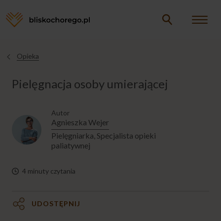
Opieka
Opieka
Jesteś
tutaj
Pielęgnacja osoby umierającej
CHORY W DOMU
Autor
CHORY W ŁÓŻKU
Agnieszka Wejer
Pielęgniarka, Specjalista opieki
paliatywnej
MYCIE CHOREGO
4 minuty czytania
PIELĘGNACJA CHOREGO
UDOSTĘPNIJ
DOLEGLIWOŚCI