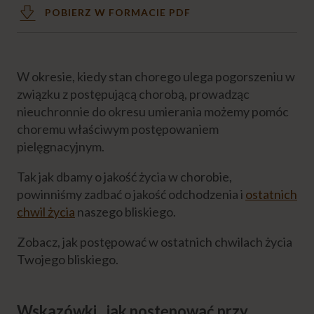
POBIERZ W FORMACIE PDF
PROFILAKTYKA
ŻYWIENIE CHOREGO
W okresie, kiedy stan chorego ulega pogorszeniu w
związku z postępującą chorobą, prowadząc
nieuchronnie do okresu umierania możemy pomóc
DIETA CHOREGO
choremu właściwym postępowaniem
pielęgnacyjnym.
FIZJOTERAPIA CHOREGO
Tak jak dbamy o jakość życia w chorobie,
powinniśmy zadbać o jakość odchodzenia i
ostatnich
OSTATNIE GODZINY ŻYCIA
chwil życia
naszego bliskiego.
Zobacz, jak postępować w ostatnich chwilach życia
Pielęgnacja osoby umierającej
Twojego bliskiego.
Jak poznać, że osoba umiera?
Wskazówki , jak postępować przy