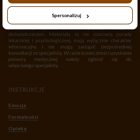
Materiały zamieszczone w serwisie bliskochorego.pl są
Spersonalizuj
opracowane przez ekspertów z dziedziny opieki
paliatywnej, zgodnie z ich najlepszą wiedzą i
doświadczeniem. Materiały te nie stanowią porady
lekarskiej i psychologicznej, mają wyłącznie charakter
informacyjny i nie mogą zastąpić bezpośredniej
konsultacji ze specjalistą. W razie konieczności uzyskania
pomocy medycznej należy zgłosić się do
właściwego specjalisty.
INSTRUKCJE
Emocje
Formalności
Opieka