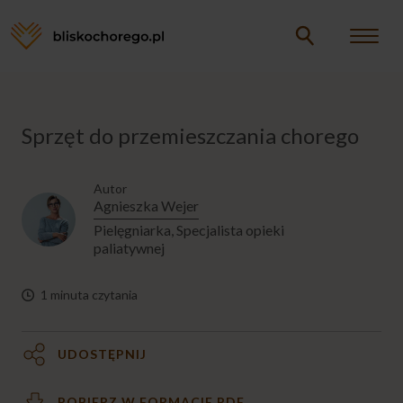
Opieka
Jesteś
Sprzęt do przemieszczania chorego
tutaj
Formalności
Autor
Agnieszka Wejer
Emocje
Pielęgniarka, Specjalista opieki
paliatywnej
Niezbędnik opiekuna
1 minuta czytania
Eksperci
UDOSTĘPNIJ
Napisz do nas
POBIERZ W FORMACIE PDF