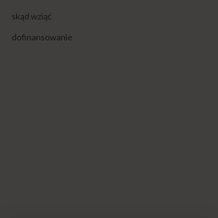
skąd wziąć
dofinansowanie