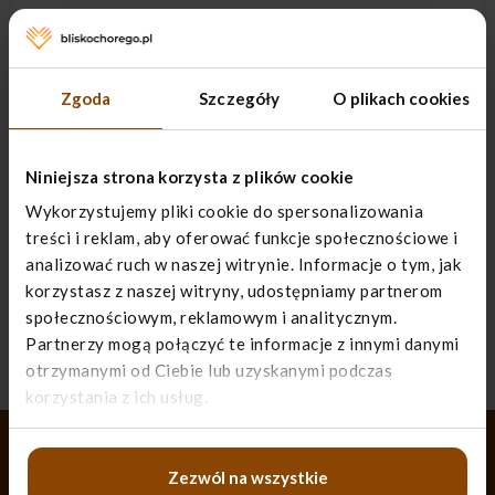
Zgoda
Szczegóły
O plikach cookies
Niniejsza strona korzysta z plików cookie
Wykorzystujemy pliki cookie do spersonalizowania
Nie znalazłeś pomocnych
treści i reklam, aby oferować funkcje społecznościowe i
materiałów?
analizować ruch w naszej witrynie. Informacje o tym, jak
korzystasz z naszej witryny, udostępniamy partnerom
Pomóż nam rozwijać pomocnik online dla
społecznościowym, reklamowym i analitycznym.
opiekunów osób nieuleczalnie chorych w
Partnerzy mogą połączyć te informacje z innymi danymi
domach. Napisz do nas i zgłoś temat, którego
otrzymanymi od Ciebie lub uzyskanymi podczas
brakuje.
korzystania z ich usług.
NAPISZ DO NAS
Zezwól na wszystkie